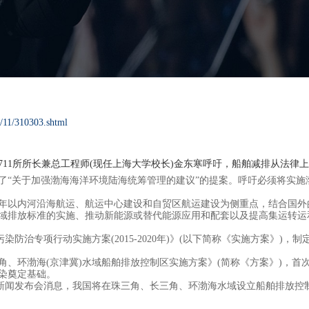
/11/310303.shtml
兼总工程师(现任上海大学校长)金东寒呼吁，船舶减排从法律上还
“关于加强渤海海洋环境陆海统筹管理的建议”的提案。呼吁必须将实施
以内河沿海航运、航运中心建设和自贸区航运建设为侧重点，结合国外
域排放标准的实施、推动新能源或替代能源应用和配套以及提高集运转运
染防治专项行动实施方案(2015-2020年)》(以下简称《实施方案》)
长三角、环渤海(京津冀)水域船舶排放控制区实施方案》(简称《方案》)，
染奠定基础。
题新闻发布会消息，我国将在珠三角、长三角、环渤海水域设立船舶排放控