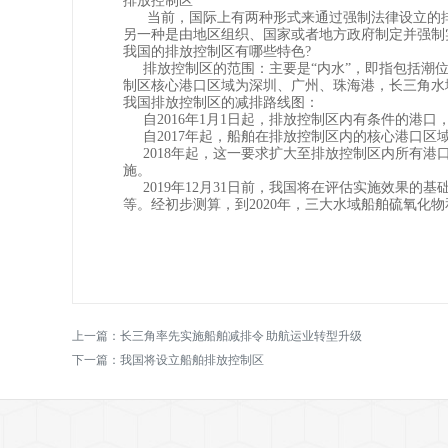
排放控制区
当前，国际上有两种形式来通过强制法律设立的排放
另一种是由地区组织、国家或者地方政府制定并强制
我国的排放控制区有哪些特色?
排放控制区的范围：主要是“内水”，即指包括潮位
制区核心港口区域为深圳、广州、珠海港，长三角水
我国排放控制区的减排路线图：
自2016年1月1日起，排放控制区内有条件的港口
自2017年起，船舶在排放控制区内的核心港口区域
2018年起，这一要求扩大至排放控制区内所有港口
施。
2019年12月31日前，我国将在评估实施效果的
等。经初步测算，到2020年，三大水域船舶硫氧化物和
上一篇：
长三角率先实施船舶减排令 助航运业转型升级
下一篇：
我国将设立船舶排放控制区