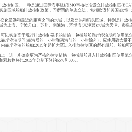
控制区。一种是通过国际海事组织IMO审核批准设立排放控制区(ECA
实施区域船舶排放控制政策，即所谓的单边立法，包括欧盟和美国加州排
变化最远和最近的距离之间的水域，以及岛屿和码头区域。特别是排放控
域为上海、宁波舟山、苏州、南通港，环渤海(京津冀)水域为天津、秦皇
，可以实施高于现行排放控制要求的措施，包括船舶靠岸停泊期间使用硫含量
靠岸停泊期间(靠港后的一小时和离港前的一小时除外)，应使用硫含量不高
内靠岸停泊的船舶;2019年起扩大至进入排放控制区的所有船舶。船舶
基础上，进一步确定更为严格的控制措施，包括船舶进入排放控制区使用硫含
颗粒物将比2015年分别下降约65%和30%。