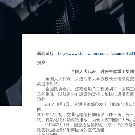
新闻链接：
http://www.chinawuliu.com.cn/zixun/201603
提案
全国人大代表、时任中船重工集团711所所长
全国人大代表、大连海事大学原校长王祖温提交了
高度来对待。
全国政协委员、江南造船总工程师胡可一连续三年
染的重视，以航运中心建设为契机，加快推进沿海区
追踪
2015年9月1日，交通运输部印发了《船舶与港口污
图。
2015年12月初，交通运输部日前印发《珠三角、
物、氮氧化物和颗粒物排放，为全面控制船舶大气污
2016年2月1日，据交通运输部在北京举行的专
改善我国沿海和沿河区域的空气质量。