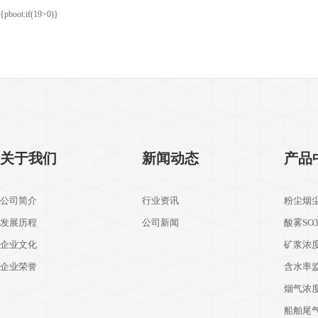
{pboot:if(19>0)}
关于我们
新闻动态
产品
公司简介
行业资讯
粉尘烟
发展历程
公司新闻
酸雾SO
企业文化
矿浆浓
企业荣誉
含水率
烟气浓
船舶尾