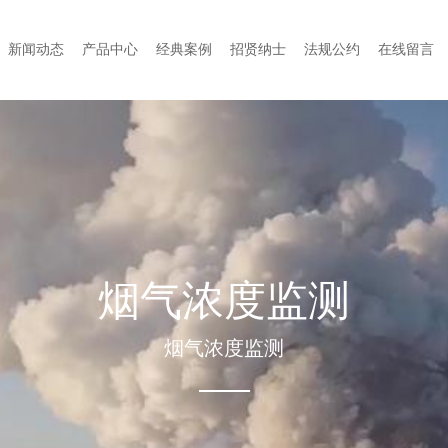
新闻动态
产品中心
经典案例
招贤纳士
法规公约
在线留言
烟气浓度监测
烟气浓度监测