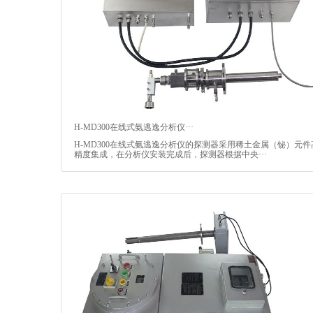
H-MD300在线式氨逃逸分析仪···
H-MD300在线式氨逃逸分析仪的探测器采用稀土金属（铋）元件
精度集成，在分析仪安装完成后，探测器根据中央···