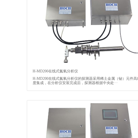
H-MD200在线式氮氧分析仪
H-MD200在线式氮氧分析仪的探测器采用稀土金属（铋）元件高
度集成，在分析仪安装完成后，探测器根据中央处···