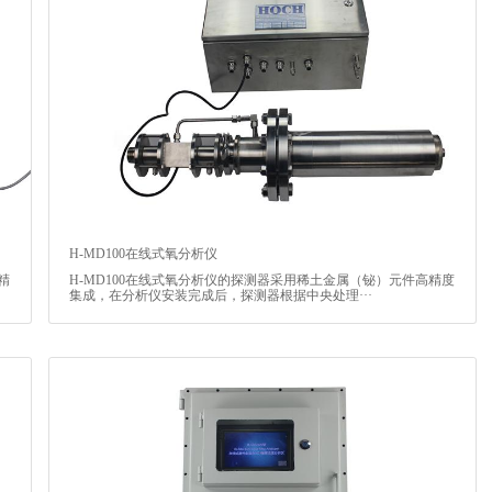
H-MD100在线式氧分析仪
精
H-MD100在线式氧分析仪的探测器采用稀土金属（铋）元件高精度
集成，在分析仪安装完成后，探测器根据中央处理···