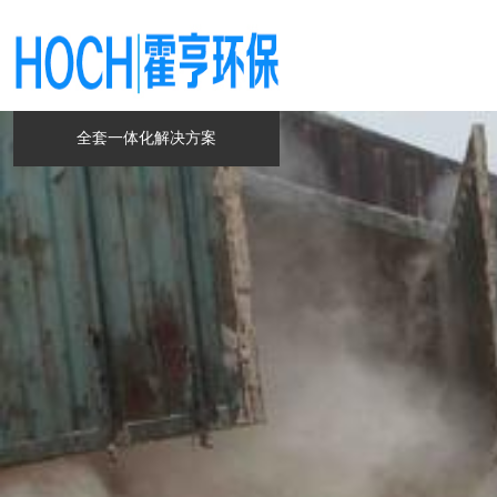
全套一体化解决方案